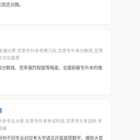
天就走对路。
升本通过率,甘肃专升本考哪几科,甘肃专升本分数线,甘肃
本文化素质
取分数线、竞争激烈程度等角度，全面拆解专升本的难
南
专升本专业大类,甘肃专升本考试科目,甘肃专升本选科,专
础课
诉你不同专业对应考大学语文还是高等数学，哪些大类