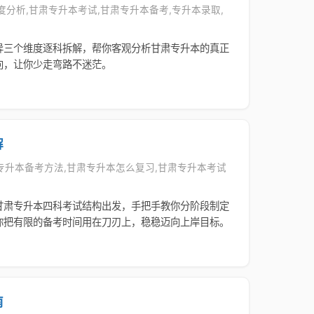
难度分析,甘肃专升本考试,甘肃专升本备考,专升本录取,
异三个维度逐科拆解，帮你客观分析甘肃专升本的真正
向，让你少走弯路不迷茫。
解
甘肃专升本备考方法,甘肃专升本怎么复习,甘肃专升本考试
甘肃专升本四科考试结构出发，手把手教你分阶段制定
你把有限的备考时间用在刀刃上，稳稳迈向上岸目标。
南