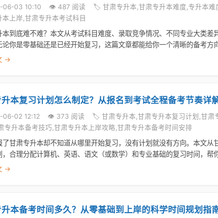
-06-03 10:10
👁️ 487 阅读
🏷️ 甘肃专升本,甘肃专升本难度,专升本
升本上岸,甘肃专升本考试科目
升本到底难不难？本文从考试科目难度、录取竞争情况、不同专业大类差
无论你是零基础还是已经开始复习，这篇文章都能给你一个清晰的备考方
 →
专升本复习计划怎么制定？从报名到考试全程备考节奏详
-06-02 12:12
👁️ 373 阅读
🏷️ 甘肃专升本,甘肃专升本复习计划,
甘肃专升本备考技巧,甘肃专升本上岸攻略,甘肃专升本备考时间安排
报了甘肃专升本却不知道从哪里开始复习，没有计划就没有方向。本文从
划，合理分配计算机、英语、语文（或数学）和专业基础的复习时间，帮
 →
专升本备考时间多久？从零基础到上岸的科学时间规划指