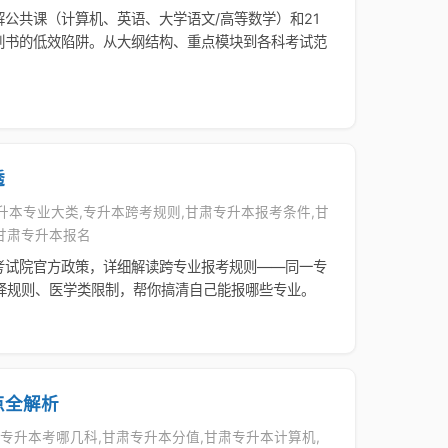
公共课（计算机、英语、大学语文/高等数学）和21
刷书的低效陷阱。从大纲结构、重点模块到各科考试范
透
专升本专业大类,专升本跨考规则,甘肃专升本报考条件,甘
甘肃专升本报名
考试院官方政策，详细解读跨专业报考规则——同一专
择规则、医学类限制，帮你搞清自己能报哪些专业。
点全解析
甘肃专升本考哪几科,甘肃专升本分值,甘肃专升本计算机,