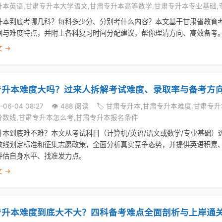
升本英语,甘肃专升本大学语文,甘肃专升本高等数学,甘肃专升本专业基础,
升本到底考哪几科？每科多少分、分别考什么内容？本文基于甘肃省教育
围与难度特点，并附上各科复习时间分配建议，帮你理清方向、高效备考
 →
专升本难度大吗？过来人拆解考试难度、录取率与备考方
6-06-04 08:27
👁️ 488 阅读
🏷️ 甘肃专升本,甘肃专升本难度,甘肃
分数线,甘肃专升本怎么考,甘肃专升本报名条件
升本到底难不难？本文从考试科目（计算机/英语/语文或数学/专业基础
数线划定标准和征集志愿政策，全面分析真实竞争态势，并提供英语积累
评估自身水平、找准发力点。
 →
专升本难度到底大不大？四科备考难点全面剖析与上岸通