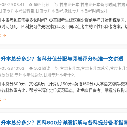
-05-29 08:41
👁️ 559 阅读
🏷️ 甘肃专升本,甘肃专升本备考时间,
,甘肃专升本考试科目,甘肃专升本备考规划,专升本备考时间安排
升本备考到底需要多长时间？零基础考生建议至少提前半年开始系统复习
段时间分配、四科复习优先级排序以及不同起点考生的个性化备考方案，
 →
专升本总分多少？各科分值分配与阅卷评分标准一文讲透
-05-28 10:03
👁️ 502 阅读
🏷️ 甘肃专升本,甘肃专升本总分,甘肃
分数分配,专升本考试总分,甘肃专升本考什么
本总分600分，文化素质（计算机150分+英语150分+大学语文/高等数
及各科权重占比，帮考生精准定位复习重点，避免盲目备考。掌握分数构
 →
专升本总分多少？四科600分详细拆解与各科提分备考指