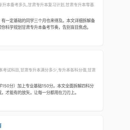
甘肃专升本备考多久,甘肃专升本复习计划,甘肃专升本零基
，有一定基础的同学三个月也来得及。本文详细拆解备
帮你科学规划甘肃专升本备考节奏，告别盲目焦虑。
专升本考试科目,甘肃专升本满分多少,专升本各科分值,甘肃
学150分）加上专业基础150分。本文全面拆解四科分
成，才能有的放矢，让每一分都用在刀刃上。
南