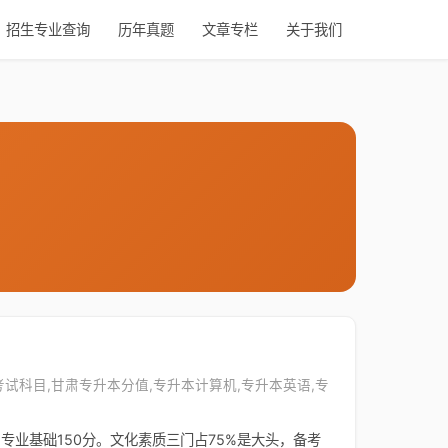
招生专业查询
历年真题
文章专栏
关于我们
本考试科目,甘肃专升本分值,专升本计算机,专升本英语,专
专业基础150分。文化素质三门占75%是大头，备考