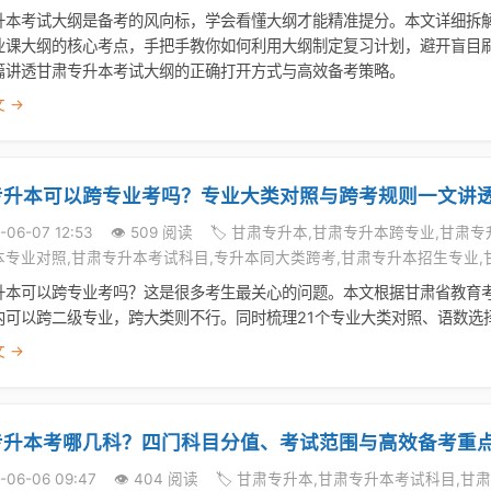
升本考试大纲是备考的风向标，学会看懂大纲才能精准提分。本文详细拆解
业课大纲的核心考点，手把手教你如何利用大纲制定复习计划，避开盲目
篇讲透甘肃专升本考试大纲的正确打开方式与高效备考策略。
 →
专升本可以跨专业考吗？专业大类对照与跨考规则一文讲
-06-07 12:53
👁️ 509 阅读
🏷️ 甘肃专升本,甘肃专升本跨专业,甘肃
本专业对照,甘肃专升本考试科目,专升本同大类跨考,甘肃专升本招生专业,
升本可以跨专业考吗？这是很多考生最关心的问题。本文根据甘肃省教育
内可以跨二级专业，跨大类则不行。同时梳理21个专业大类对照、语数选
 →
专升本考哪几科？四门科目分值、考试范围与高效备考重
6-06-06 09:47
👁️ 404 阅读
🏷️ 甘肃专升本,甘肃专升本考试科目,