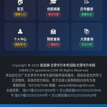
🏠
🎓
📝
首页
优质网课
历年题库
官网入口
限时优惠
真题实战
👤
🏫
📚
个人中心
院校查询
大类查询
我的学习
一键查找
专业分类
Copyright © 2026
新逆袭·甘肃专升本考试网/甘肃专升本网
24649.CN gszsbksw.COM All Rights Reserved
本站旨在为广大甘肃专升本考生提供报考指导服务，网站信息仅供学习
交流使用，非政府官方网站，官方信息以各院校招办发布为准
客服热线：19312927049 邮箱：www24649cn@163.com
合规资质：
陇ICP备2025019008号-1
甘公网安备62010502001849
号
陇ICP备2025020416号-1
甘公网安备62012202000429号