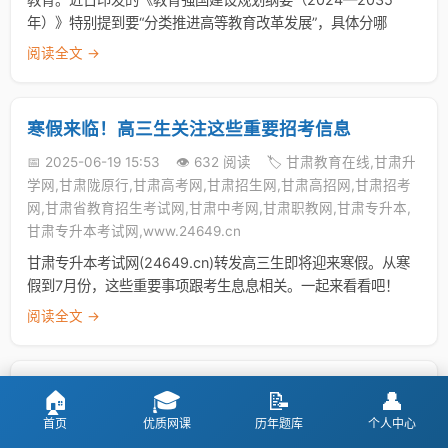
年）》特别提到要“分类推进高等教育改革发展”，具体分哪
阅读全文 →
寒假来临！高三生关注这些重要招考信息
📅 2025-06-19 15:53
👁️ 632 阅读
🏷️ 甘肃教育在线,甘肃升
学网,甘肃陇原行,甘肃高考网,甘肃招生网,甘肃高招网,甘肃招考
网,甘肃省教育招生考试网,甘肃中考网,甘肃职教网,甘肃专升本,
甘肃专升本考试网,www.24649.cn
甘肃专升本考试网(24649.cn)转发高三生即将迎来寒假。从寒
假到7月份，这些重要事项跟考生息息相关。一起来看看吧！
阅读全文 →
高考大类招生是什么？优势和弊端有哪些？
🏠
🎓
📝
👤
首页
优质网课
历年题库
个人中心
📅 2025-06-19 15:53
👁️ 694 阅读
🏷️ 甘肃教育在线,甘肃升