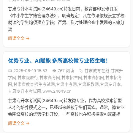
甘肃专升本考试网(24649.cn)转发日前，教育部印发修订版
《中小学生学籍管理办法》，明确规定：凡在依法依规设立学校
就读的学生均须建立学籍；严肃、及时处理检查中发现的人籍分
离
阅读全文 →
优势专业、AI赋能 多所高校微专业招生啦！
📅 2025-06-19 15:53
👁️ 767 阅读
🏷️ 甘肃教育在线,甘肃升
学网,甘肃陇原行,甘肃高考网,甘肃招生网,甘肃高招网,甘肃招考
网,甘肃省教育招生考试网,甘肃中考网,甘肃职教网,甘肃专升本,
甘肃专升本考试网,www.24649.cn
甘肃专升本考试网(24649.cn)转发微专业，作为高校探索新型
人才的培养模式之一，已经越来越被学生们喜欢。通常，微专业
会围绕高校的优势学科开设，一些高校也在积极探索AI赋能相
阅读全文 →