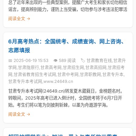
总了近年来出现的一些典型案例，提醒广大考生和家长切勿相信
谣言，提高辨别能力，谨防上当受骗，切勿参与涉考违法犯罪活
阅读全文 →
6月高考热点：全国统考、成绩查询、网上咨询、
志愿填报
📅 2025-06-19 15:53
👁️ 589 阅读
🏷️ 甘肃教育在线,甘肃升
学网,甘肃陇原行,甘肃高考网,甘肃招生网,甘肃高招网,甘肃招考
网,甘肃省教育招生考试网,甘肃中考网,甘肃职教网,甘肃专升本,
甘肃专升本考试网,www.24649.cn
甘肃专升本考试网(24649.cn)转发夏木葳蕤日，金榜题名时。
转眼间，2025年高考已进入倒计时，全国统考将于6月7日开
始。考生们将以笔为剑披荆斩棘，以墨为舟遨游学海。
阅读全文 →