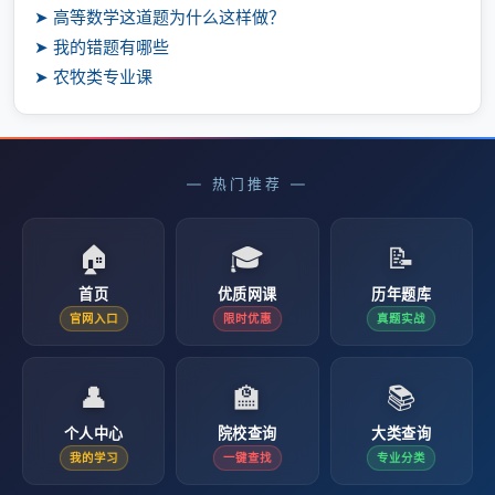
➤ 高等数学这道题为什么这样做？
➤ 我的错题有哪些
➤ 农牧类专业课
— 热门推荐 —
🏠
🎓
📝
首页
优质网课
历年题库
官网入口
限时优惠
真题实战
👤
🏫
📚
个人中心
院校查询
大类查询
我的学习
一键查找
专业分类