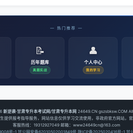
— 热门推荐 —
📝
👤
历年题库
个人中心
真题实战
我的学习
26
新逆袭·甘肃专升本考试网/甘肃专升本网
24649.CN gszsbksw.COM All 
生提供报考指导服务，网站信息仅供学习交流使用，非政府官方网站，官
客服热线：19312927049 邮箱：www24649cn@163.com
9008号-1
甘公网安备62010502001849号
陇ICP备2025020416号-1
甘公