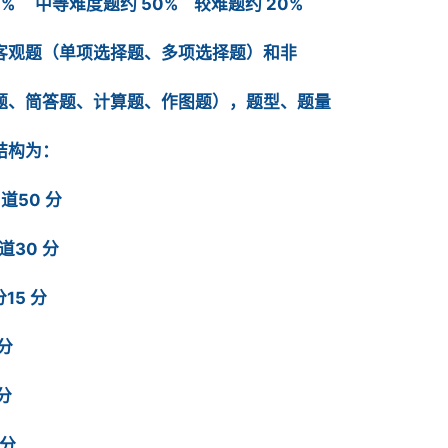
0% 中等难度题约 50% 较难题约 20%
客观题（单项选择题、多项选择题）和非
题、简答题、计算题、作图题），题型、题量
结构为：
道50 分
道30 分
15 分
 分
分
 分