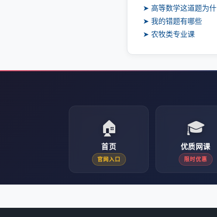
➤ 高等数学这道题为
➤ 我的错题有哪些
➤ 农牧类专业课
🏠
🎓
首页
优质网课
官网入口
限时优惠