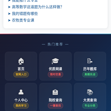
➤ 我能报什么专业
➤ 高等数学这道题为什么这样做？
➤ 我的错题有哪些
➤ 农牧类专业课
— 热门推荐 —
🏠
🎓
📝
首页
优质网课
历年题库
官网入口
限时优惠
真题实战
👤
🏫
📚
个人中心
院校查询
大类查询
我的学习
一键查找
专业分类