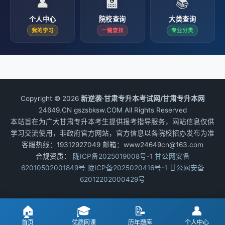
👤
🏫
📚
个人中心
院校查询
大类查询
我的学习
一键查找
专业分类
Copyright © 2026
新逆袭·甘肃专升本考试网/甘肃专升本网
24649.CN gszsbksw.COM All Rights Reserved
本站旨在为广大甘肃专升本考生提供报考指导服务，网站信息仅供
学习交流使用，非政府官方网站，官方信息以各院校招办发布为准
客服热线：19312927049 邮箱：www24649cn@163.com
合规资质：
陇ICP备2025019008号-1
甘公网安备
62010502001849号
陇ICP备2025020416号-1
甘公网安备
62012202000429号
🏠
🎓
📝
👤
首页
优质网课
历年题库
个人中心