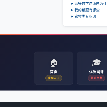
➤ 高等数学这道题为
➤ 我的错题有哪些
➤ 农牧类专业课
🏠
🎓
首页
优质网课
官网入口
限时优惠