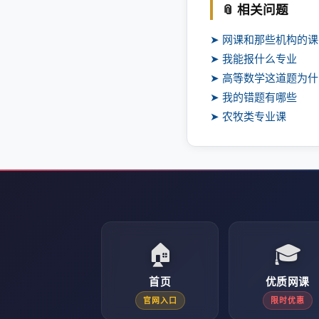
📎 相关问题
➤ 网课和那些机构的
➤ 我能报什么专业
➤ 高等数学这道题为
➤ 我的错题有哪些
➤ 农牧类专业课
🏠
🎓
首页
优质网课
官网入口
限时优惠