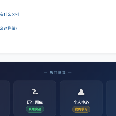
课有什么区别
什么这样做？
— 热门推荐 —
📝
👤
历年题库
个人中心
真题实战
我的学习