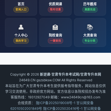
首页
优质网课
历年题库
官网入口
限时优惠
真题实战
👤
🏫
📚
个人中心
院校查询
大类查询
我的学习
一键查找
专业分类
Copyright © 2026
新逆袭·甘肃专升本考试网/甘肃专升本网
24649.CN gszsbksw.COM All Rights Reserved
本站旨在为广大甘肃专升本考生提供报考指导服务，网站信息仅供
学习交流使用，非政府官方网站，官方信息以各院校招办发布为准
客服热线：19312927049 邮箱：www24649cn@163.com
合规资质：
陇ICP备2025019008号-1
甘公网安备
62010502001849号
陇ICP备2025020416号-1
甘公网安备