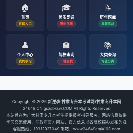
🏠
🎓
📝
首页
优质网课
历年题库
官网入口
限时优惠
真题实战
👤
🏫
📚
个人中心
院校查询
大类查询
我的学习
一键查找
专业分类
Copyright © 2026
新逆袭·甘肃专升本考试网/甘肃专升本网
24649.CN gszsbksw.COM All Rights Reserved
本站旨在为广大甘肃专升本考生提供报考指导服务，网站信息仅供
学习交流使用，非政府官方网站，官方信息以各院校招办发布为准
客服热线：19312927049 邮箱：www24649cn@163.com