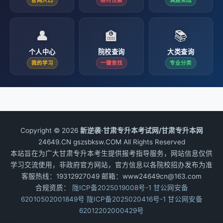
官网入口
限时优惠
真题实战
👤
🏫
📚
个人中心
院校查询
大类查询
我的学习
一键查找
专业分类
Copyright © 2026
新逆袭·甘肃专升本考试网/甘肃专升本网
24649.CN gszsbksw.COM All Rights Reserved
本站旨在为广大甘肃专升本考生提供报考指导服务，网站信息仅供
学习交流使用，非政府官方网站，官方信息以各院校招办发布为准
客服热线：19312927049 邮箱：www24649cn@163.com
合规资质：
陇ICP备2025019008号-1
甘公网安备
62010502001849号
陇ICP备2025020416号-1
甘公网安备
62012202000429号