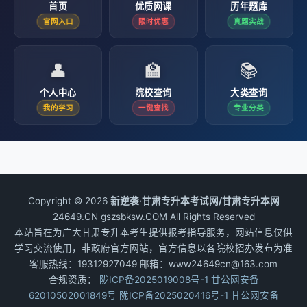
首页
优质网课
历年题库
官网入口
限时优惠
真题实战
👤
🏫
📚
个人中心
院校查询
大类查询
我的学习
一键查找
专业分类
Copyright © 2026
新逆袭·甘肃专升本考试网/甘肃专升本网
24649.CN gszsbksw.COM All Rights Reserved
本站旨在为广大甘肃专升本考生提供报考指导服务，网站信息仅供
学习交流使用，非政府官方网站，官方信息以各院校招办发布为准
客服热线：19312927049 邮箱：www24649cn@163.com
合规资质：
陇ICP备2025019008号-1
甘公网安备
62010502001849号
陇ICP备2025020416号-1
甘公网安备