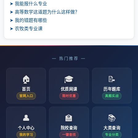
➤ 我能报什么专业
➤ 高等数学这道题为什么这样做？
➤ 我的错题有哪些
➤ 农牧类专业课
— 热门推荐 —
🏠
🎓
📝
首页
优质网课
历年题库
官网入口
限时优惠
真题实战
👤
🏫
📚
个人中心
院校查询
大类查询
我的学习
一键查找
专业分类