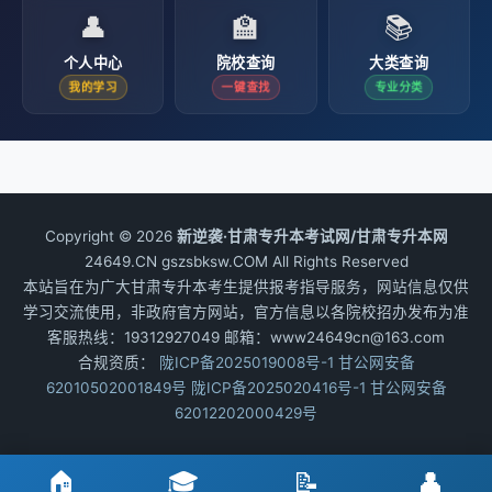
👤
🏫
📚
个人中心
院校查询
大类查询
我的学习
一键查找
专业分类
Copyright © 2026
新逆袭·甘肃专升本考试网/甘肃专升本网
24649.CN gszsbksw.COM All Rights Reserved
本站旨在为广大甘肃专升本考生提供报考指导服务，网站信息仅供
学习交流使用，非政府官方网站，官方信息以各院校招办发布为准
客服热线：19312927049 邮箱：www24649cn@163.com
合规资质：
陇ICP备2025019008号-1
甘公网安备
62010502001849号
陇ICP备2025020416号-1
甘公网安备
62012202000429号
🏠
🎓
📝
👤