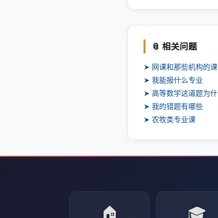
📎 相关问题
➤ 网课和那些机构的
➤ 我能报什么专业
➤ 高等数学这道题为
➤ 我的错题有哪些
➤ 农牧类专业课
🏠
🎓