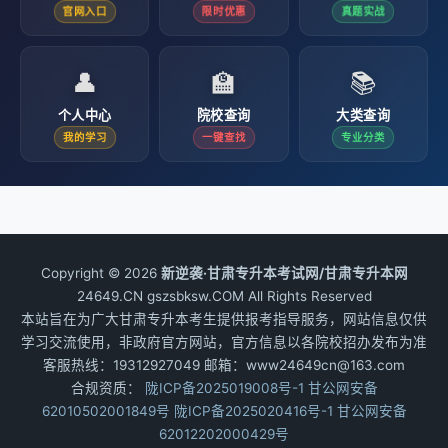
官网入口
限时优惠
真题实战
👤
🏫
📚
个人中心
院校查询
大类查询
我的学习
一键查找
专业分类
Copyright © 2026
新逆袭·甘肃专升本考试网/甘肃专升本网
24649.CN gszsbksw.COM All Rights Reserved
本站旨在为广大甘肃专升本考生提供报考指导服务，网站信息仅供
学习交流使用，非政府官方网站，官方信息以各院校招办发布为准
客服热线：19312927049 邮箱：www24649cn@163.com
合规资质：
陇ICP备2025019008号-1
甘公网安备
62010502001849号
陇ICP备2025020416号-1
甘公网安备
62012202000429号