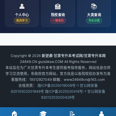
👤
🏫
📚
个人中心
院校查询
大类查询
我的学习
一键查找
专业分类
Copyright © 2026
新逆袭·甘肃专升本考试网/甘肃专升本网
24649.CN gszsbksw.COM All Rights Reserved
本站旨在为广大甘肃专升本考生提供报考指导服务，网站信息仅供
学习交流使用，非政府官方网站，官方信息以各院校招办发布为准
客服热线：19312927049 邮箱：www24649cn@163.com
合规资质：
陇ICP备2025019008号-1
甘公网安备
62010502001849号
陇ICP备2025020416号-1
甘公网安备
62012202000429号
🏠
🎓
📝
👤