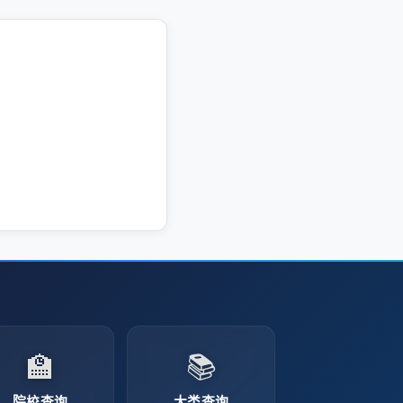
🏫
📚
院校查询
大类查询