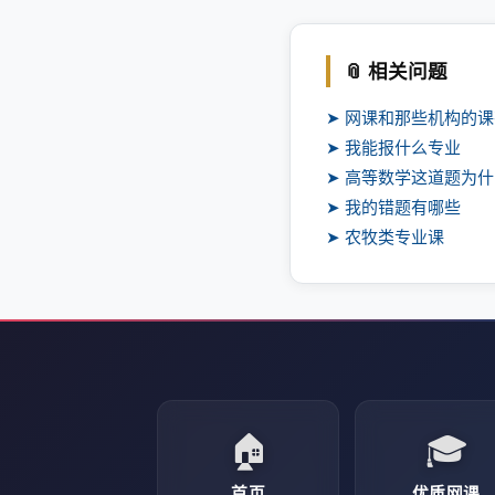
📎 相关问题
➤ 网课和那些机构的
➤ 我能报什么专业
➤ 高等数学这道题为
➤ 我的错题有哪些
➤ 农牧类专业课
🏠
🎓
首页
优质网课