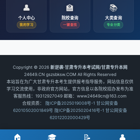
👤
🏫
📚
个人中心
院校查询
大类查询
我的学习
一键查找
专业分类
Copyright © 2026
新逆袭·甘肃专升本考试网/甘肃专升本网
24649.CN gszsbksw.COM All Rights Reserved
本站旨在为广大甘肃专升本考生提供报考指导服务，网站信息仅供
学习交流使用，非政府官方网站，官方信息以各院校招办发布为准
客服热线：19312927049 邮箱：www24649cn@163.com
合规资质：
陇ICP备2025019008号-1
甘公网安备
62010502001849号
陇ICP备2025020416号-1
甘公网安备
62012202000429号
🏠
🎓
📝
👤