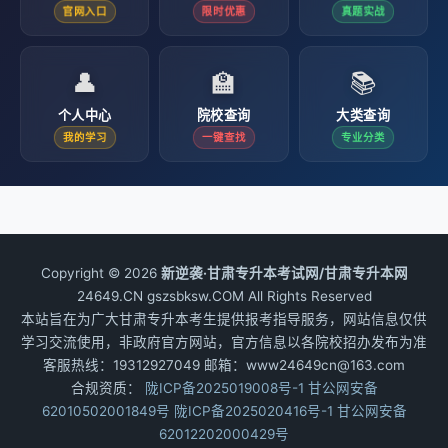
官网入口
限时优惠
真题实战
👤
🏫
📚
个人中心
院校查询
大类查询
我的学习
一键查找
专业分类
Copyright © 2026
新逆袭·甘肃专升本考试网/甘肃专升本网
24649.CN gszsbksw.COM All Rights Reserved
本站旨在为广大甘肃专升本考生提供报考指导服务，网站信息仅供
学习交流使用，非政府官方网站，官方信息以各院校招办发布为准
客服热线：19312927049 邮箱：www24649cn@163.com
合规资质：
陇ICP备2025019008号-1
甘公网安备
62010502001849号
陇ICP备2025020416号-1
甘公网安备
62012202000429号