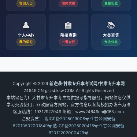
官网入口
限时优惠
真题实战
👤
🏫
📚
个人中心
院校查询
大类查询
我的学习
一键查找
专业分类
Copyright © 2026
新逆袭·甘肃专升本考试网/甘肃专升本网
24649.CN gszsbksw.COM All Rights Reserved
本站旨在为广大甘肃专升本考生提供报考指导服务，网站信息仅供
学习交流使用，非政府官方网站，官方信息以各院校招办发布为准
客服热线：19312927049 邮箱：www24649cn@163.com
合规资质：
陇ICP备2025019008号-1
甘公网安备
62010502001849号
陇ICP备2025020416号-1
甘公网安备
62012202000429号