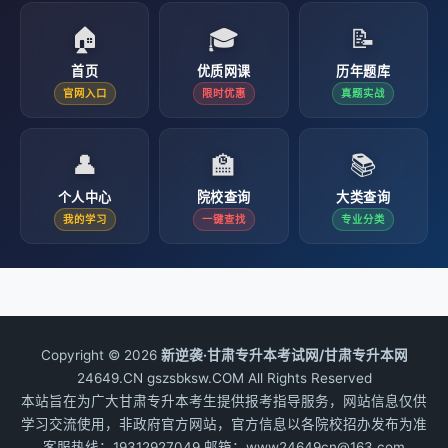
🏠
🎓
📝
首页
优质网课
历年题库
官网入口
限时优惠
真题实战
👤
🏫
📚
个人中心
院校查询
大类查询
我的学习
一键查找
专业分类
Copyright © 2026
新逆袭·甘肃专升本考试网/甘肃专升本网
24649.CN gszsbksw.COM All Rights Reserved
本站旨在为广大甘肃专升本考生提供报考指导服务，网站信息仅供
学习交流使用，非政府官方网站，官方信息以各院校招办发布为准
客服热线：19312927049 邮箱：www24649cn@163.com