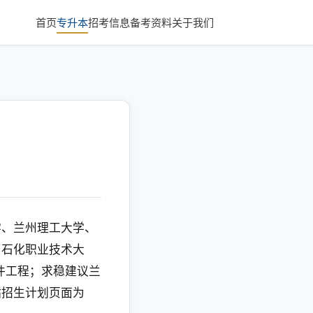
首页
专升本
招考信息
备考资料
关于我们
学、兰州理工大学、
州石化职业技术大
件工程；求稳建议兰
站招生计划页面为