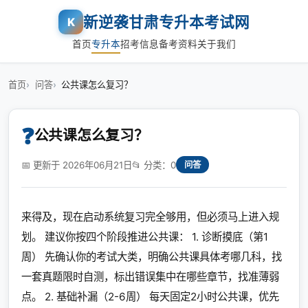
新逆袭甘肃专升本考试网
K
首页
专升本
招考信息
备考资料
关于我们
首页
问答
公共课怎么复习？
❓
公共课怎么复习？
📅 更新于 2026年06月21日
📂 分类：0
问答
来得及，现在启动系统复习完全够用，但必须马上进入规
划。 建议你按四个阶段推进公共课： 1. 诊断摸底（第1
周） 先确认你的考试大类，明确公共课具体考哪几科，找
一套真题限时自测，标出错误集中在哪些章节，找准薄弱
点。 2. 基础补漏（2-6周） 每天固定2小时公共课，优先