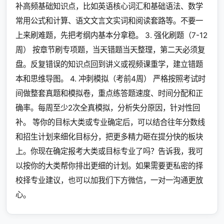
补高频基础知识点，比如英语核心词汇和基础语法、数学
常用公式和计算、语文文言文实词和阅读套路等。不要一
上来刷难题，先把考纲内基本分拿稳。 3. 强化刷题（7-12
周） 按章节刷专项题，当天错题当天整理，第二天必须复
盘。反复错误的知识点回到讲义或视频课重学，建立错题
本和思维导图。 4. 冲刺模拟（考前4周） 严格按照考试时
间做整套真题和模拟卷，重点练答题速度、时间分配和正
确率。每周至少2次全真模拟，分析失分原因，针对性回
补。 等你的目标大类或专业确定后，可以结合往年分数线
和招生计划来细化目标分，把更多精力砸在提分快的板块
上。你现在确定报考大类或目标专业了吗？告诉我，我可
以按你的大类帮你排出更细的计划。如果需要更私密的择
校择专业建议，也可以加我们下方微信，一对一沟通更放
心。