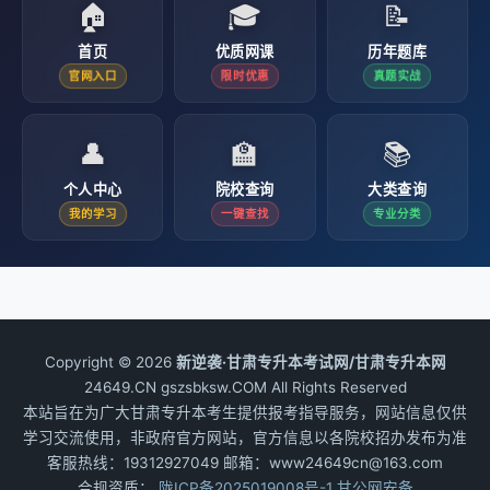
🏠
🎓
📝
首页
优质网课
历年题库
官网入口
限时优惠
真题实战
👤
🏫
📚
个人中心
院校查询
大类查询
我的学习
一键查找
专业分类
Copyright © 2026
新逆袭·甘肃专升本考试网/甘肃专升本网
24649.CN gszsbksw.COM All Rights Reserved
本站旨在为广大甘肃专升本考生提供报考指导服务，网站信息仅供
学习交流使用，非政府官方网站，官方信息以各院校招办发布为准
客服热线：19312927049 邮箱：www24649cn@163.com
合规资质：
陇ICP备2025019008号-1
甘公网安备