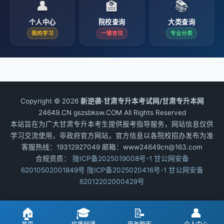
👤
🏫
📚
个人中心
院校查询
大类查询
我的学习
一键查找
专业分类
Copyright © 2026
新逆袭·甘肃专升本考试网/甘肃专升本网
24649.CN gszsbksw.COM All Rights Reserved
本站旨在为广大甘肃专升本考生提供报考指导服务，网站信息仅供
学习交流使用，非政府官方网站，官方信息以各院校招办发布为准
客服热线：19312927049 邮箱：www24649cn@163.com
合规资质：
陇ICP备2025019008号-1
甘公网安备
62010502001849号
陇ICP备2025020416号-1
甘公网安备
62012202000429号
🏠
🎓
📝
👤