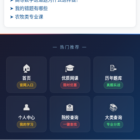
➤ 我的错题有哪些
➤ 农牧类专业课
— 热门推荐 —
🏠
🎓
📝
首页
优质网课
历年题库
官网入口
限时优惠
真题实战
👤
🏫
📚
个人中心
院校查询
大类查询
我的学习
一键查找
专业分类