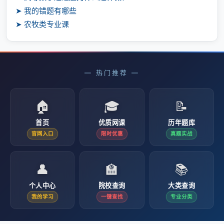
➤ 我的错题有哪些
➤ 农牧类专业课
— 热门推荐 —
🏠
🎓
📝
首页
优质网课
历年题库
官网入口
限时优惠
真题实战
👤
🏫
📚
个人中心
院校查询
大类查询
我的学习
一键查找
专业分类