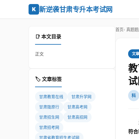
新逆袭甘肃专升本考试网
K
首页
真题题
📑 本文目录
正文
文
教
试
🏷️ 文章标签
科
甘肃教育在线
甘肃升学网
甘肃陇原行
甘肃高考网
甘肃招生网
甘肃高招网
甘肃招考网
符合
甘肃省教育招生考试网