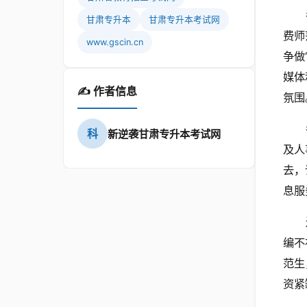
甘肃专升本
甘肃专升本考试网
费师
www.gscin.cn
争做
媒体
✍️ 作者信息
氛围
科
新逆袭甘肃专升本考试网
及人
去，
息服
编不
范生
资紧