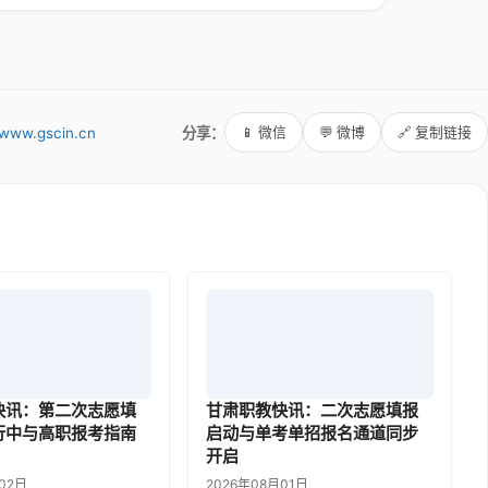
www.gscin.cn
分享：
📱 微信
💬 微博
🔗 复制链接
快讯：第二次志愿填
甘肃职教快讯：二次志愿填报
行中与高职报考指南
启动与单考单招报名通道同步
开启
02日
2026年08月01日