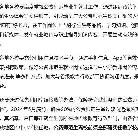
各地各校要高度重视公费师范毕业生就业工作，通过组织政策解
范生谈体会等多种形式，引导动员广大公费师范生树立正确的人
“四有”好老师，在工作岗位上当好学生锤炼品格、学习知识、
和新媒体，发布就业教育与职业指导知识内容，开展生动有效的
。
各地各校要充分利用信息技术手段，通过手机信息、App等有
事招聘政策，做好公费师范生就业岗位选择与中小学教师岗位需
请进来”等多种方式，加大与省级教育行政部门协调沟通力度，
务。
还要通过优先利用空编接收等办法，保障符合就业条件的公费师
补”。2024年5月底前，确保90%的公费师范生通过双向选择落
，其档案、户口等迁转至生源所在地省级教育行政部门，由各省
缺地区的中小学校任教，
公费师范生离校前须全部落实任教学校