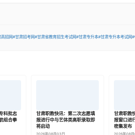
肃高招网
#甘肃招考网
#甘肃省教育招生考试网
#甘肃专升本
#甘肃专升本考试网
#
专科批志
甘肃职教快讯：第二次志愿填
甘肃职教
航组合拳
报进行中与艺体类高职录取即
报窗口进
将启动
密集发布
2026年08月03日
2026年08月