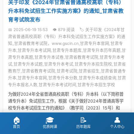
关于印发《2024年甘肃省普通高校高职（专科）
升本科免试招生工作实施方案》的通知_甘肃省教
育考试院发布
📅 2025-06-19 15:53
👁️ 879 阅读
🏷️ 关于印发《2024年甘
肃省普通高校高职（专科）升本科免试招生工作实施方案》的通
知_甘肃省教育考试院，www.gscin.cn,甘肃专升本官网,甘肃专
升本,甘肃专升本考试网,甘肃专升本题库,甘肃专升本历年真题,甘
肃专升本真题,甘肃专升本试卷,甘肃省教育考试院,甘肃专升本考
试,甘肃专升本试题,甘肃专升本考试,甘肃专升本招生院校,甘肃省
教育厅,甘肃省教育考试院,甘肃考试院,甘肃省招生,甘肃省普通专
升本,甘肃专升本官网,甘肃专升本分数,甘肃专升本成绩查询,甘肃
专升本报名人数,甘肃专升本考试时间,甘肃专升本招生学校
为做好2024年全省普通高校高职（专科）升本科（以下简称普
通专升本）免试招生工作，根据《关于做好2024年普通高等学
校专升本考试招生工作的通知》（教学司〔2023〕15号）和
《2024年甘肃省普通高等学校高职（专科）升本科考试招生工
🏠
🎓
📝
👤
作方案》（甘教学〔2023〕3号）（以下简称《方案》），结
首页
优质网课
历年题库
个人中心
合我省实际，特制定本实施方案。一、招生对象（一）按国家计