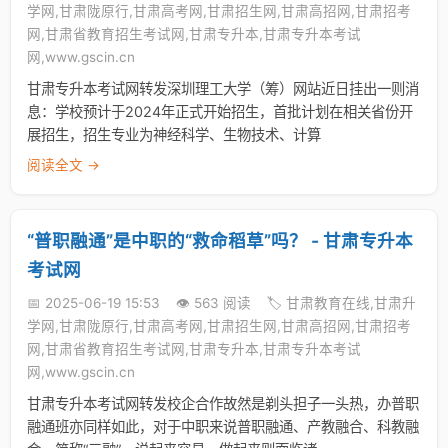
学网,甘肃陇原行,甘肃高考网,甘肃招生网,甘肃高招网,甘肃招考
网,甘肃省教育招生考试网,甘肃专升本,甘肃专升本考试
网,www.gscin.cn
甘肃专升本考试网转发深圳理工大学（筹）网站近日挂出一则消
息：学校预计于2024年正式开始招生，首批计划在相关省份开
展招生，招生专业为神经科学、生物技术、计算
阅读全文 →
“普职融通”是中职的“救命稻草”吗？ - 甘肃专升本
考试网
📅 2025-06-19 15:53
👁️ 563 阅读
🏷️ 甘肃教育在线,甘肃升
学网,甘肃陇原行,甘肃高考网,甘肃招生网,甘肃高招网,甘肃招考
网,甘肃省教育招生考试网,甘肃专升本,甘肃专升本考试
网,www.gscin.cn
甘肃专升本考试网转发校企合作故然是剃头担子一头热，办普职
融通班亦同样如此，对于中职来说普职融通、产教融合、科教融