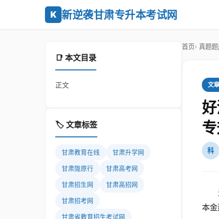
新逆袭甘肃专升本考试网
K
首页
真题题
📑 本文目录
正文
文
好
专
🏷️ 文章标签
科
甘肃教育在线
甘肃升学网
甘肃陇原行
甘肃高考网
甘肃招生网
甘肃高招网
甘肃招考网
本金
甘肃省教育招生考试网