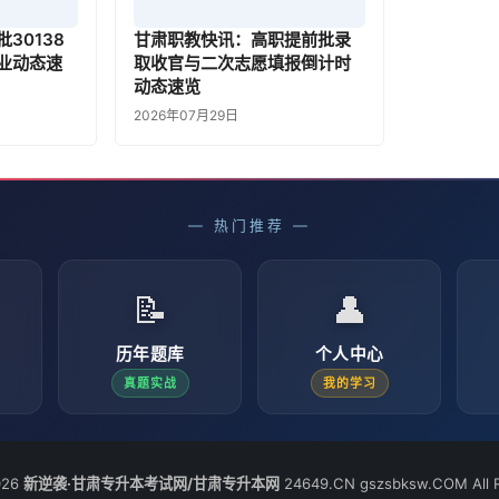
30138
甘肃职教快讯：高职提前批录
业动态速
取收官与二次志愿填报倒计时
动态速览
2026年07月29日
— 热门推荐 —
📝
👤
历年题库
个人中心
真题实战
我的学习
026
新逆袭·甘肃专升本考试网/甘肃专升本网
24649.CN gszsbksw.COM All R