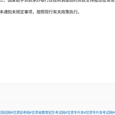
三、国家助学贷款承办银行应按照调整后的贷款安排报送征信
本通知未规定事项，按照现行有关政策执行。
肃高招网
#甘肃招考网
#甘肃省教育招生考试网
#甘肃专升本
#甘肃专升本考试网
#