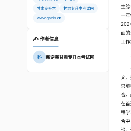
生综
甘肃专升本
甘肃专升本考试网
一年
www.gscin.cn
20
面的
✍️ 作者信息
工作
科
新逆袭甘肃专升本考试网
文、
只能
合。
在首
程学
合中
设，