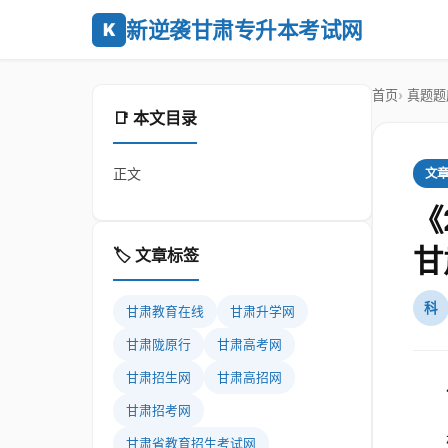
新逆袭甘肃专升本考试网
K
首页
真题题
📑 本文目录
正文
文
《
甘
🏷️ 文章标签
科
甘肃教育在线
甘肃升学网
甘肃陇原行
甘肃高考网
甘肃招生网
甘肃高招网
甘肃招考网
甘肃省教育招生考试网