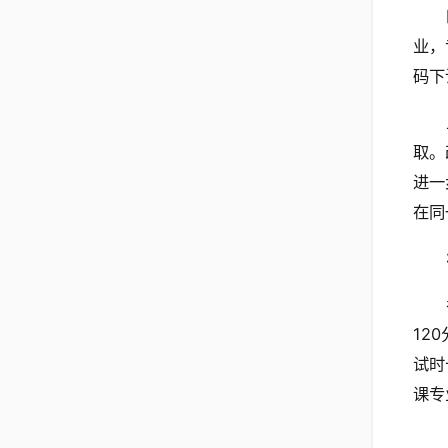
业，
码下
取。
进一
在同
12
试时
课专