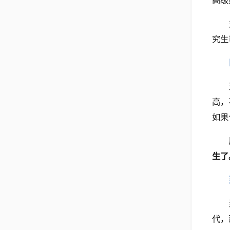
高级
究生
高，
如果
生了
代，