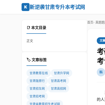
新逆袭甘肃专升本考试网
K
首页
真题题
📑 本文目录
正文
文
考
考
🏷️ 文章标签
科
甘肃教育在线
甘肃升学网
甘肃陇原行
甘肃高考网
甘肃招生网
甘肃高招网
甘肃招考网
的人
甘肃省教育招生考试网