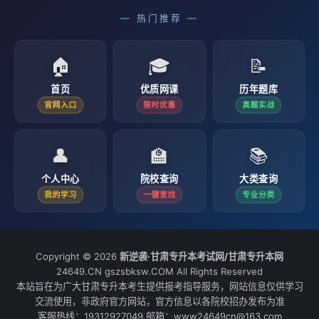
— 热门推荐 —
🏠
🎓
📝
首页
优质网课
历年题库
官网入口
限时优惠
真题实战
👤
🏫
📚
个人中心
院校查询
大类查询
我的学习
一键查找
专业分类
Copyright © 2026
新逆袭·甘肃专升本考试网/甘肃专升本网
24649.CN gszsbksw.COM All Rights Reserved
本站旨在为广大甘肃专升本考生提供报考指导服务，网站信息仅供学习
交流使用，非政府官方网站，官方信息以各院校招办发布为准
客服热线：19312927049 邮箱：www24649cn@163.com