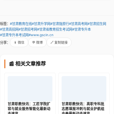
标签：
#甘肃教育在线
#甘肃升学网
#甘肃陇原行
#甘肃高考网
#甘肃招生网
#甘肃高招网
#甘肃招考网
#甘肃省教育招生考试网
#甘肃专升本
#甘肃专升本考试网
#www.gscin.cn
分享：
📱 微信
💬 微博
🔗 复制链接
📰 相关文章推荐
甘肃职教快讯：工匠学院扩
甘肃职教快讯：高职专科批
容与就业服务智能化最新动
志愿填报冲刺与就业护航组
态速览
合拳最新动态速览