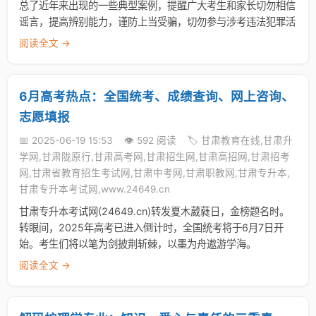
总了近年来出现的一些典型案例，提醒广大考生和家长切勿相信
谣言，提高辨别能力，谨防上当受骗，切勿参与涉考违法犯罪活
阅读全文 →
6月高考热点：全国统考、成绩查询、网上咨询、
志愿填报
📅 2025-06-19 15:53
👁️ 592 阅读
🏷️ 甘肃教育在线,甘肃升
学网,甘肃陇原行,甘肃高考网,甘肃招生网,甘肃高招网,甘肃招考
网,甘肃省教育招生考试网,甘肃中考网,甘肃职教网,甘肃专升本,
甘肃专升本考试网,www.24649.cn
甘肃专升本考试网(24649.cn)转发夏木葳蕤日，金榜题名时。
转眼间，2025年高考已进入倒计时，全国统考将于6月7日开
始。考生们将以笔为剑披荆斩棘，以墨为舟遨游学海。
阅读全文 →