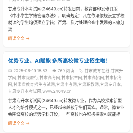
甘肃专升本考试网(24649.cn)转发日前，教育部印发修订版
《中小学生学籍管理办法》，明确规定：凡在依法依规设立学校
就读的学生均须建立学籍；严肃、及时处理检查中发现的人籍分
离
阅读全文 →
优势专业、AI赋能 多所高校微专业招生啦！
📅 2025-06-19 15:53
👁️ 769 阅读
🏷️ 甘肃教育在线,甘肃升
学网,甘肃陇原行,甘肃高考网,甘肃招生网,甘肃高招网,甘肃招考
网,甘肃省教育招生考试网,甘肃中考网,甘肃职教网,甘肃专升本,
甘肃专升本考试网,www.24649.cn
甘肃专升本考试网(24649.cn)转发微专业，作为高校探索新型
人才的培养模式之一，已经越来越被学生们喜欢。通常，微专业
会围绕高校的优势学科开设，一些高校也在积极探索AI赋能相
阅读全文 →