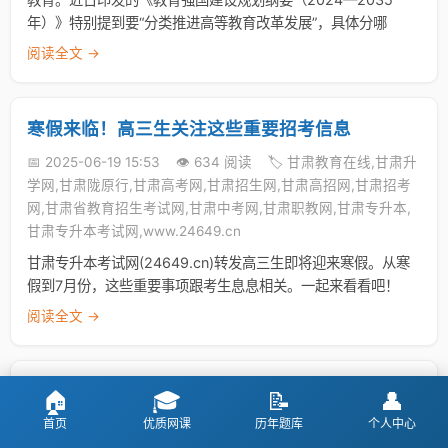
年）》特别提到要“分类推进高等教育改革发展”，具体分哪
阅读全文 →
寒假来临！高三生关注这些重要招考信息
📅 2025-06-19 15:53
👁️ 634 阅读
🏷️ 甘肃教育在线,甘肃升
学网,甘肃陇原行,甘肃高考网,甘肃招生网,甘肃高招网,甘肃招考
网,甘肃省教育招生考试网,甘肃中考网,甘肃职教网,甘肃专升本,
甘肃专升本考试网,www.24649.cn
甘肃专升本考试网(24649.cn)转发高三生即将迎来寒假。从寒
假到7月份，这些重要事项跟考生息息相关。一起来看看吧！
阅读全文 →
高考大类招生是什么？优势和弊端有哪些？
🏠
🎓
📝
👤
首页
优质网课
历年题库
个人中心
📅 2025-06-19 15:53
👁️ 698 阅读
🏷️ 甘肃教育在线,甘肃升