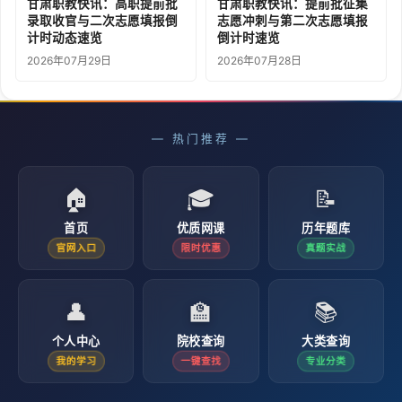
甘肃职教快讯：高职提前批
甘肃职教快讯：提前批征集
录取收官与二次志愿填报倒
志愿冲刺与第二次志愿填报
计时动态速览
倒计时速览
2026年07月29日
2026年07月28日
— 热门推荐 —
🏠
🎓
📝
首页
优质网课
历年题库
官网入口
限时优惠
真题实战
👤
🏫
📚
个人中心
院校查询
大类查询
我的学习
一键查找
专业分类