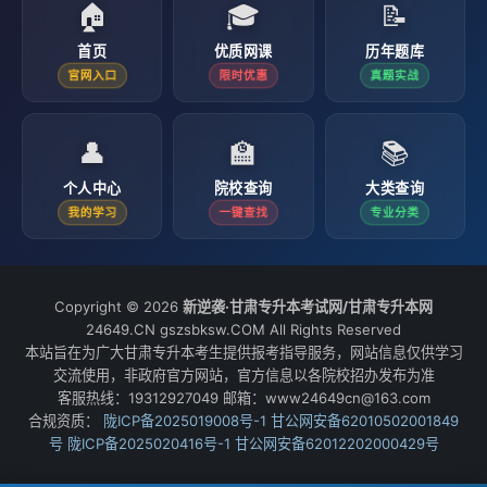
🏠
🎓
📝
首页
优质网课
历年题库
官网入口
限时优惠
真题实战
👤
🏫
📚
个人中心
院校查询
大类查询
我的学习
一键查找
专业分类
Copyright © 2026
新逆袭·甘肃专升本考试网/甘肃专升本网
24649.CN gszsbksw.COM All Rights Reserved
本站旨在为广大甘肃专升本考生提供报考指导服务，网站信息仅供学习
交流使用，非政府官方网站，官方信息以各院校招办发布为准
客服热线：19312927049 邮箱：www24649cn@163.com
合规资质：
陇ICP备2025019008号-1
甘公网安备62010502001849
号
陇ICP备2025020416号-1
甘公网安备62012202000429号