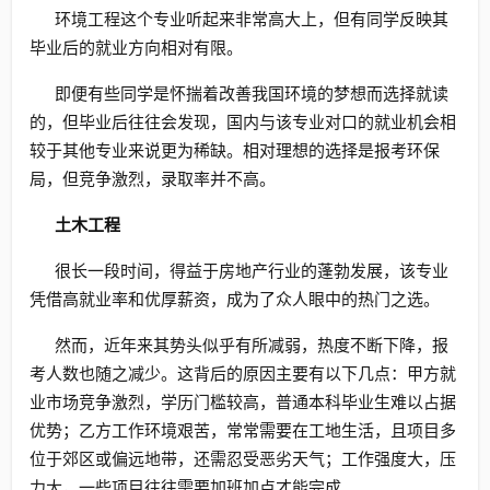
环境工程这个专业听起来非常高大上，但有同学反映其
毕业后的就业方向相对有限。
即便有些同学是怀揣着改善我国环境的梦想而选择就读
的，但毕业后往往会发现，国内与该专业对口的就业机会相
较于其他专业来说更为稀缺。相对理想的选择是报考环保
局，但竞争激烈，录取率并不高。
土木工程
很长一段时间，得益于房地产行业的蓬勃发展，该专业
凭借高就业率和优厚薪资，成为了众人眼中的热门之选。
然而，近年来其势头似乎有所减弱，热度不断下降，报
考人数也随之减少。这背后的原因主要有以下几点：甲方就
业市场竞争激烈，学历门槛较高，普通本科毕业生难以占据
优势；乙方工作环境艰苦，常常需要在工地生活，且项目多
位于郊区或偏远地带，还需忍受恶劣天气；工作强度大，压
力大，一些项目往往需要加班加点才能完成。