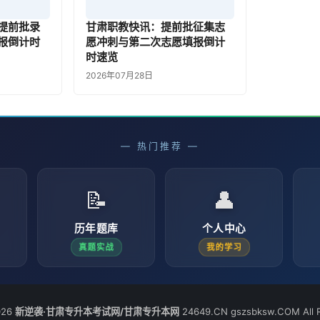
提前批录
甘肃职教快讯：提前批征集志
报倒计时
愿冲刺与第二次志愿填报倒计
时速览
2026年07月28日
— 热门推荐 —
📝
👤
历年题库
个人中心
真题实战
我的学习
026
新逆袭·甘肃专升本考试网/甘肃专升本网
24649.CN gszsbksw.COM All R