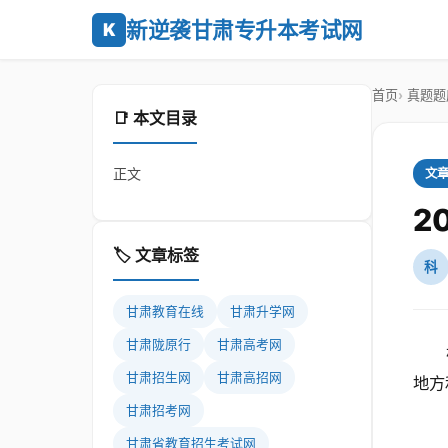
新逆袭甘肃专升本考试网
K
首页
真题题
📑 本文目录
正文
文
2
🏷️ 文章标签
科
甘肃教育在线
甘肃升学网
甘肃陇原行
甘肃高考网
甘肃招生网
甘肃高招网
地方
甘肃招考网
甘肃省教育招生考试网