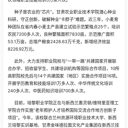
种子是农业的“芯片”。甘肃农业职业技术学院潜心种业
科研，守正创新，破解种业“卡脖子”难题。近三年，小麦育
种团队在省内春小麦主产县建立试验示范繁殖点25个，培训
农民7200多人次，良种繁殖面积7830亩，示范推广面积
53.1万亩，总增产粮食2428.63万千克，新增经济效益
8226.92万元。
此外，大力支持职业院校与“一带一路”共建国家开展联
合办学、招收留学生、共建培训机构等国际合作项目，10所
高职院校先后与14个共建国家（地区）实施合作项目16项。
开展学历教育和技能培训1万多人次、中华传统文化培训
240多人次、中医药知识培训700多人次。
目前，培黎职业学院正在与新西兰惠灵顿/维特里亚理工
学院合作实施“老年照护人才培养国际交流合作地方创新子
项目”。今年，该校联合兰州资源环境职业技术大学、新西
兰培黎实训基地、甘肃金味德拉面文化产业集团在新西兰挂