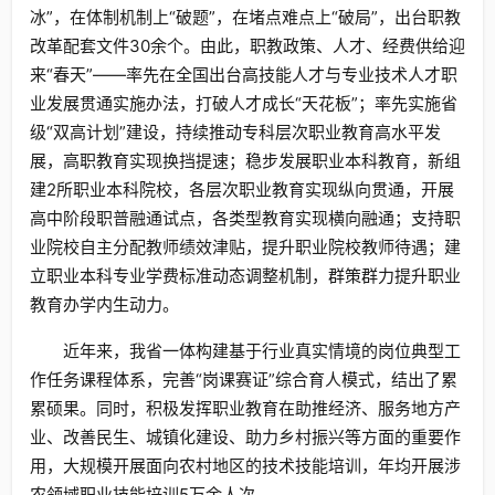
冰”，在体制机制上“破题”，在堵点难点上“破局”，出台职教
改革配套文件30余个。由此，职教政策、人才、经费供给迎
来“春天”——率先在全国出台高技能人才与专业技术人才职
业发展贯通实施办法，打破人才成长“天花板”；率先实施省
级“双高计划”建设，持续推动专科层次职业教育高水平发
展，高职教育实现换挡提速；稳步发展职业本科教育，新组
建2所职业本科院校，各层次职业教育实现纵向贯通，开展
高中阶段职普融通试点，各类型教育实现横向融通；支持职
业院校自主分配教师绩效津贴，提升职业院校教师待遇；建
立职业本科专业学费标准动态调整机制，群策群力提升职业
教育办学内生动力。
近年来，我省一体构建基于行业真实情境的岗位典型工
作任务课程体系，完善“岗课赛证”综合育人模式，结出了累
累硕果。同时，积极发挥职业教育在助推经济、服务地方产
业、改善民生、城镇化建设、助力乡村振兴等方面的重要作
用，大规模开展面向农村地区的技术技能培训，年均开展涉
农领域职业技能培训5万余人次。