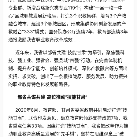
专业群、新增战略新兴类专业119个；构建“一县一校一中
心”县域职教发展新格局，打造3个职教集群、培育3个产教
融合城市、建设3个职教园区，形成集群协同创新发展的产
教融合“333”模式；国务院办公厅连续2年、教育部连续3年
通报激励我省职业教育改革成效……
近年来，我省以部省共建“技能甘肃”为牵引，聚焦强科
技、强工业、强省会、强县域“四强”行动，在完善体制机
制、提升办学能力、创新培养模式、深化产教融合等方面出
实招、求突破，创出了一条根植陇原、服务发展、助力振兴
的职业教育特色化发展新路径。
部省共谋共建
高位推动“技能甘肃”
2020年8月，教育部、甘肃省委省政府共同启动打造“技
能甘肃”，联合印发意见，确立教育部倾斜支持政策7项、我
省重点任务33项。围绕打造“技能甘肃”，我省把改革作为推
动职业教育高质量发展的“先手棋”，坚持在思维观念上“破