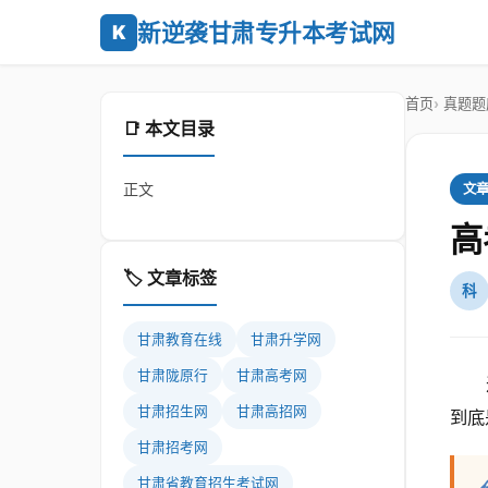
新逆袭甘肃专升本考试网
K
首页
真题题
📑 本文目录
正文
文
高
🏷️ 文章标签
科
甘肃教育在线
甘肃升学网
甘肃陇原行
甘肃高考网
甘肃招生网
甘肃高招网
到底
甘肃招考网
甘肃省教育招生考试网