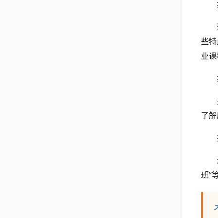
些特
业课
了解
班”