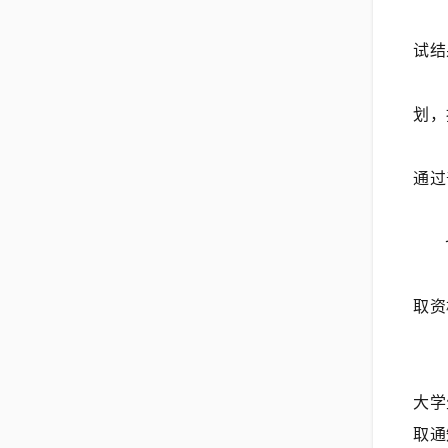
试结
划，
通过
取资
大学
取通