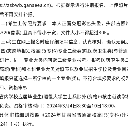
tps://zsbwb.ganseea.cn)。根据提示进行注册报名
后不再安排补报。
(二)考生上传照片要求：本人正面免冠彩色头像，头部占照片
0×320(像素),且高不得小于宽，文件大小不得超过30K。
(三)考生在网上报名时应仔细填写信息，认真核对，确认无误
(四)志愿填报须按高职(专科)专业二级类(除医药卫生类)与
进行，同一专业大类内可跨二级专业报考。报考医药卫生类二
高职(专科)和本科专业大类对照表以及免试招生学校及专业目
填报只能选择一所学校的一个专业(类)。不符合填报要求的视
四、资格审核
省内学校应届毕业生(退役大学生士兵除外)资格审核由就读学
负责。资格审核时间：2024年3月4日8:30至10日18:00。
具体审核细则按照《2024年甘肃省普通高校高职(专科)
024〕1号）执行。