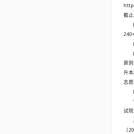
ht
截止
24
原则
升本
志愿
试院
〔2