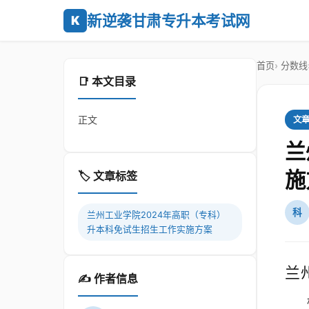
新逆袭甘肃专升本考试网
K
首页
分数线
📑 本文目录
正文
文
兰
施
🏷️ 文章标签
科
兰州工业学院2024年高职（专科）
升本科免试生招生工作实施方案
兰
✍️ 作者信息