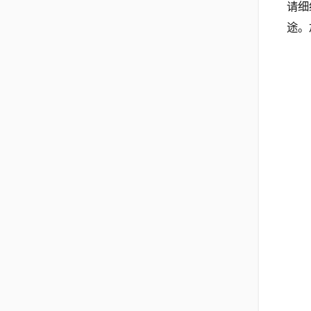
请细
途。