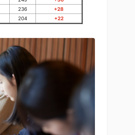
236
+28
204
+22