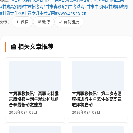
标签：
#甘肃教育在线
#甘肃升学网
#甘肃陇原行
#甘肃高考网
#甘肃招生网
#甘肃高招网
#甘肃招考网
#甘肃省教育招生考试网
#甘肃中考网
#甘肃职教网
#甘肃专升本
#甘肃专升本考试网
#www.24649.cn
分享：
📱 微信
💬 微博
🔗 复制链接
📰 相关文章推荐
甘肃职教快讯：高职专科批
甘肃职教快讯：第二次志愿
志愿填报冲刺与就业护航组
填报进行中与艺体类高职录
合拳最新动态速览
取即将启动
2026年08月05日
2026年08月03日