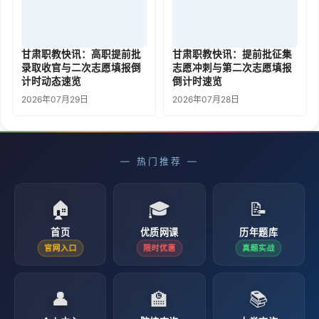
甘肃职教快讯：高职提前批
甘肃职教快讯：提前批征集
录取收官与二次志愿填报倒
志愿冲刺与第二次志愿填报
计时动态速览
倒计时速览
2026年07月29日
2026年07月28日
— 热门推荐 —
🏠
🎓
📝
首页
优质网课
历年题库
官网入口
限时优惠
真题实战
👤
🏫
📚