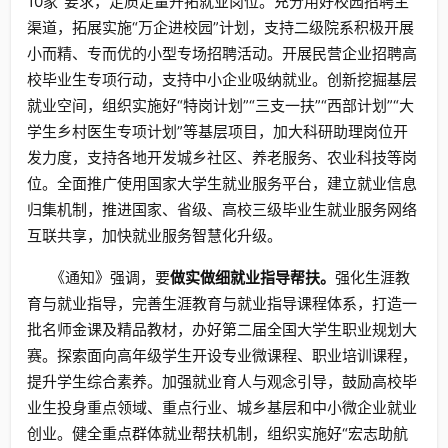
10家”要求，足质足量开拓就业岗位。充分用好校园招聘主
渠道，拓展实施“万企进校园”计划，支持二级院系积极开展
小而精、专而优的小型专场招聘活动。开展民营企业招聘高
校毕业生专项行动，支持中小企业吸纳就业。创新挖掘基层
就业空间，组织实施好“特岗计划”“三支一扶”“西部计划”“大
学生乡村医生专项计划”等基层项目，加大科研助理岗位开
发力度，支持各地开发城乡社区、养老服务、农业科技等岗
位。全面推广使用国家大学生就业服务平台，建立就业信息
归集机制，推进国家、省级、高校三级毕业生就业服务网络
互联共享，加快就业服务智慧化升级。
《通知》强调，要
做实做细就业指导帮扶。
强化生涯教
育与就业指导，完善生涯教育与就业指导课程体系，打造一
批名师金课及精品教材，办好第二届全国大学生职业规划大
赛。探索面向高年级学生开设专业微课程、职业培训课程，
提升学生综合素养。加强就业育人与观念引导，鼓励高校毕
业生投身重点领域、重点行业、城乡基层和中小微企业就业
创业。健全重点群体就业帮扶机制，组织实施好“宏志助航