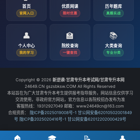
首页
优质网课
历年题库
官网入口
限时优惠
真题实战
👤
🏫
📚
个人中心
院校查询
大类查询
我的学习
一键查找
专业分类
Copyright © 2026
新逆袭·甘肃专升本考试网/甘肃专升本网
24649.CN gszsbksw.COM All Rights Reserved
本站旨在为广大甘肃专升本考生提供报考指导服务，网站信息仅供学习
交流使用，非政府官方网站，官方信息以各院校招办发布为准
客服热线：19312927049 邮箱：www24649cn@163.com
合规资质：
陇ICP备2025019008号-1
甘公网安备62010502001849
号
陇ICP备2025020416号-1
甘公网安备62012202000429号
🏠
🎓
📝
👤