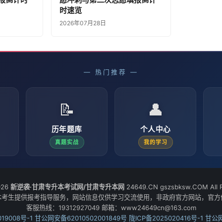
时速览
2026年07月28日
— 热门推荐 —
📝
👤
历年题库
个人中心
真题实战
我的学习
026
新逆袭·甘肃专升本考试网/甘肃专升本网
24649.CN gszsbksw.COM All R
本考生提供报考指导服务，网站信息仅供学习交流使用，非政府官方网站，官方
客服热线：19312927049 邮箱：www24649cn@163.com
19008号-1
甘公网安备62010502001849号
陇ICP备2025020416号-1
甘公网