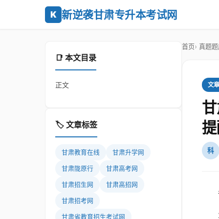
新逆袭甘肃专升本考试网
K
首页
真题题
📑 本文目录
正文
文
甘
提
🏷️ 文章标签
科
甘肃教育在线
甘肃升学网
甘肃陇原行
甘肃高考网
甘肃招生网
甘肃高招网
甘肃招考网
甘肃省教育招生考试网