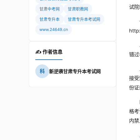
试院
甘肃中考网
甘肃职教网
甘肃专升本
甘肃专升本考试网
www.24649.cn
htt
✍️ 作者信息
错过
科
新逆袭甘肃专升本考试网
接受
份证
格考
内禁